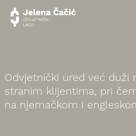
Odvjetnički ured već duži 
stranim klijentima, pri č
na njemačkom i engleskom